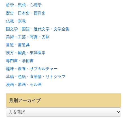
哲学・思想・心理学
歴史・日本史・西洋史
仏教・宗教
国文学・国語・近代文学・文学全集
美術・工芸・写真・刀剣
書道・書道具
漢方・鍼灸・東洋医学
専門書・学術書
趣味・教養・サブカルチャー
草稿・色紙・直筆物・リトグラフ
漫画・原画・セル画
月別アーカイブ
月
別
ア
ー