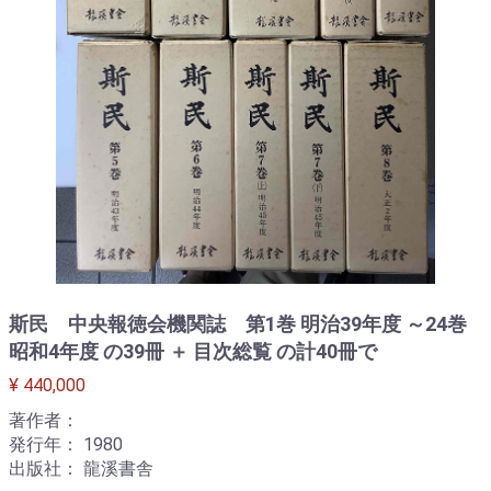
斯民 中央報徳会機関誌 第1巻 明治39年度 ～24巻
昭和4年度 の39冊 ＋ 目次総覧 の計40冊で
¥ 440,000
著作者：
発行年： 1980
出版社： 龍溪書舎