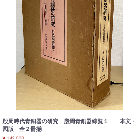
殷周時代青銅器の研究 殷周青銅器綜覧１ 本文・
図版 全２冊揃
¥ 143,000