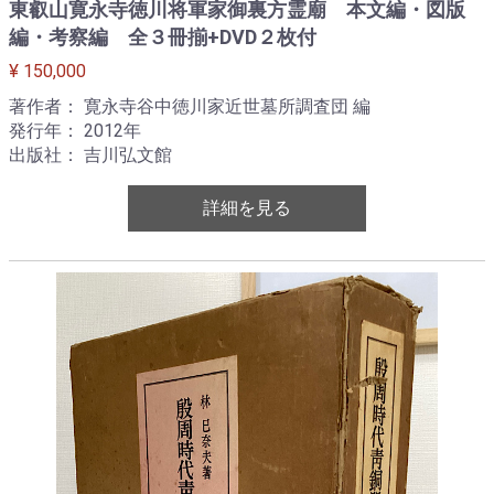
東叡山寛永寺徳川将軍家御裏方霊廟 本文編・図版
編・考察編 全３冊揃+DVD２枚付
¥ 150,000
著作者： 寛永寺谷中徳川家近世墓所調査団 編
発行年： 2012年
出版社： 吉川弘文館
詳細を見る