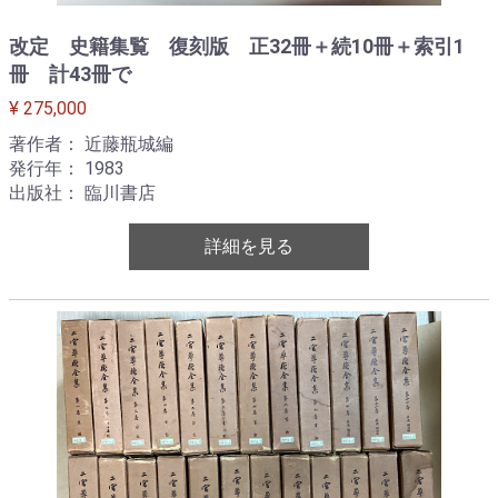
改定 史籍集覧 復刻版 正32冊＋続10冊＋索引1
冊 計43冊で
¥ 275,000
著作者： 近藤瓶城編
発行年： 1983
出版社： 臨川書店
詳細を見る