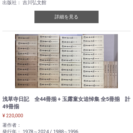
出版社： 吉川弘文館
詳細を見る
浅草寺日記 全44冊揃 + 玉露童女追悼集 全5冊揃 計
49冊揃
¥ 220,000
著作者：
発行年： 1978～2024 / 1988∼1996