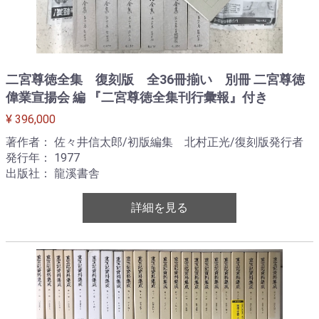
二宮尊徳全集 復刻版 全36冊揃い 別冊 二宮尊徳
偉業宣揚会 編 『二宮尊徳全集刊行彙報』付き
¥ 396,000
著作者： 佐々井信太郎/初版編集 北村正光/復刻版発行者
発行年： 1977
出版社： 龍溪書舎
詳細を見る