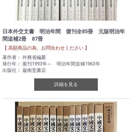
日本外交文書 明治年間 復刊全85冊 元版明治年
間追補2冊 87冊
【 高額商品の為、お問合わせください 】
著作者： 外務省編纂
発行年： 復刊1993年～ 明治年間追補1963年
出版社： 巌南堂書店
詳細を見る