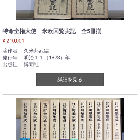
特命全権大使 米欧回覧実記 全5冊揃
¥ 210,001
著作者： 久米邦武編
発行年： 明治１１（1878）年
出版社： 博聞社
詳細を見る