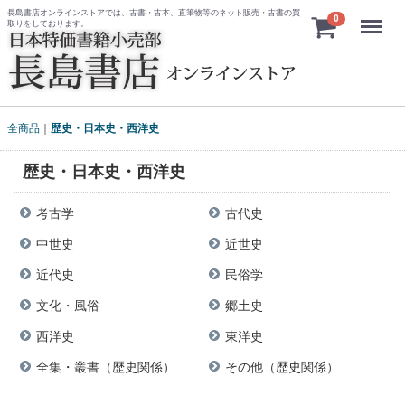
長島書店オンラインストアでは、古書・古本、直筆物等のネット販売・古書の買
Menu
0
取りをしております。
全商品
歴史・日本史・西洋史
歴史・日本史・西洋史
考古学
古代史
中世史
近世史
近代史
民俗学
文化・風俗
郷土史
西洋史
東洋史
全集・叢書（歴史関係）
その他（歴史関係）