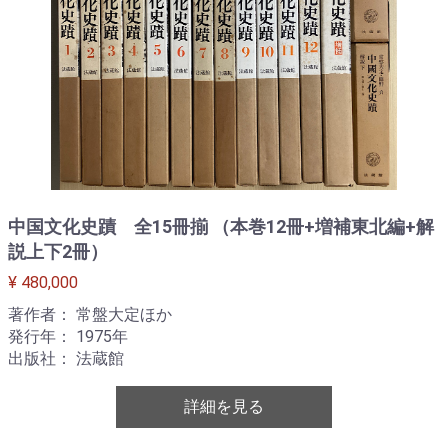
中国文化史蹟 全15冊揃 （本巻12冊+増補東北編+解
説上下2冊）
¥ 480,000
著作者： 常盤大定ほか
発行年： 1975年
出版社： 法蔵館
詳細を見る