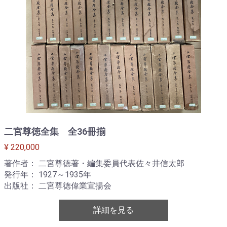
二宮尊徳全集 全36冊揃
¥ 220,000
著作者： 二宮尊徳著・編集委員代表佐々井信太郎
発行年： 1927～1935年
出版社： 二宮尊徳偉業宣揚会
詳細を見る