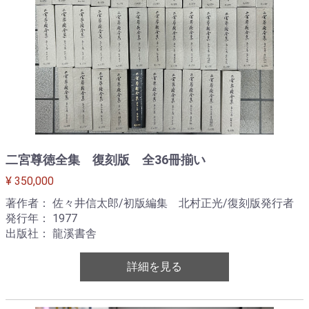
二宮尊徳全集 復刻版 全36冊揃い
¥ 350,000
著作者： 佐々井信太郎/初版編集 北村正光/復刻版発行者
発行年： 1977
出版社： 龍溪書舎
詳細を見る