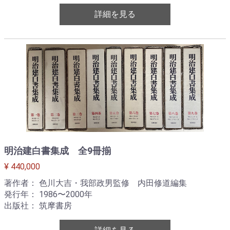
詳細を見る
明治建白書集成 全9冊揃
¥ 440,000
著作者： 色川大吉・我部政男監修 内田修道編集
発行年： 1986〜2000年
出版社： 筑摩書房