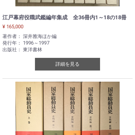
江戸幕府役職武鑑編年集成 全36冊内1～18の18冊
¥ 165,000
著作者： 深井雅海ほか編
発行年： 1996～1997
出版社： 東洋書林
詳細を見る