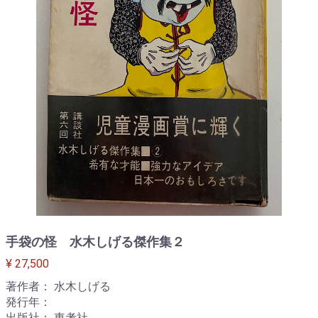
手袋の怪 水木しげる傑作集２
¥ 27,500
著作者： 水木しげる
発行年：
出版社： 東考社