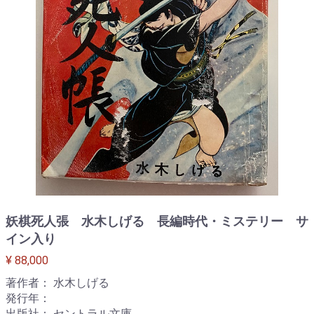
妖棋死人張 水木しげる 長編時代・ミステリー サ
イン入り
¥ 88,000
著作者： 水木しげる
発行年：
出版社： セントラル文庫