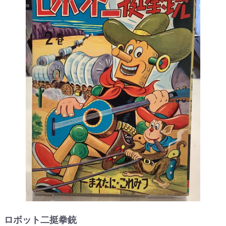
ロボット二挺拳銃