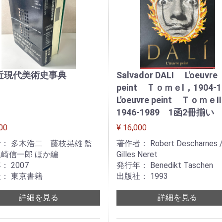
近現代美術史事典
Salvador DALI L'oeuvre
peint ＴｏｍｅⅠ，1904-1
L'oeuvre peint Ｔｏｍｅ
1946-1989 1函2冊揃い
00
¥ 16,000
： 多木浩二 藤枝晃雄 監
著作者： Robert Descharnes 
崎信一郎 ほか編
Gilles Neret
： 2007
発行年： Benedikt Taschen
： 東京書籍
出版社： 1993
詳細を見る
詳細を見る