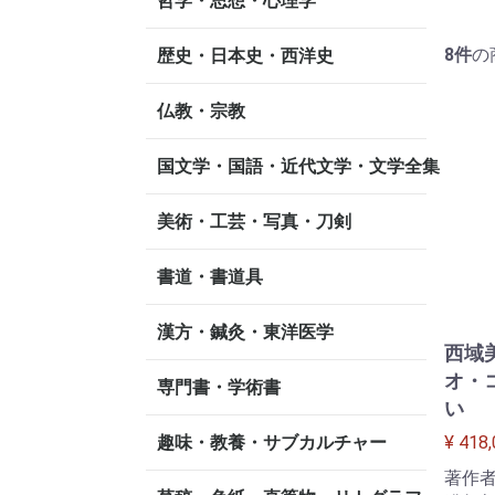
哲学・思想・心理学
8
件
の
歴史・日本史・西洋史
仏教・宗教
国文学・国語・近代文学・文学全集
美術・工芸・写真・刀剣
書道・書道具
漢方・鍼灸・東洋医学
西域
オ・
専門書・学術書
い
趣味・教養・サブカルチャー
¥ 418
著作者