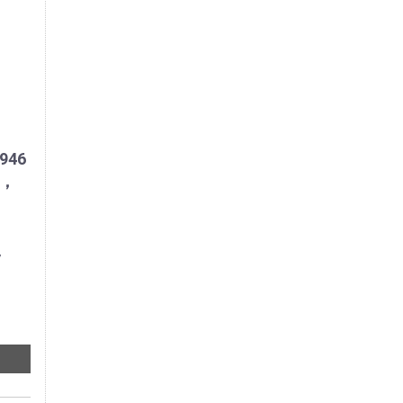
946
Ⅱ，
/