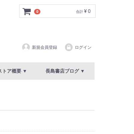
¥ 0
0
合計
新規会員登録
ログイン
ストア概要 ▼
長島書店ブログ ▼
ア概要
規約
イバシーポリシー
新着情報・お知らせ