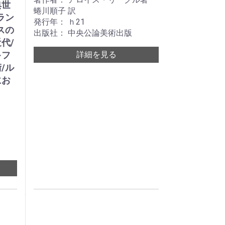
典世
蜷川順子 訳
ラン
発行年： ｈ21
スの
出版社： 中央公論美術出版
代/
キフ
詳細を見る
/ル
にお