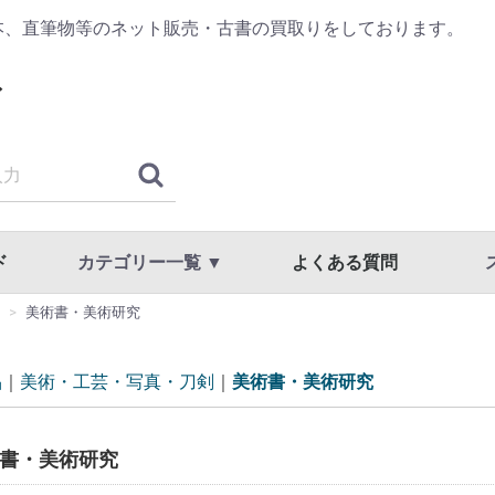
本、直筆物等のネット販売・古書の買取りをしております。
ド
カテゴリー一覧 ▼
よくある質問
美術書・美術研究
古典籍・浮世絵
哲学・思想・心理学
歴史・日本史・西洋史
仏教・宗教
書道・書道具
漢方・鍼灸・東洋医学
専門書・学術書
漫画・原画・セル画
商品一覧
国文学・国語・近代文学・文学全集
美術・工芸・写真・刀剣
趣味・教養・サブカルチャー
草稿・色紙・直筆物・リトグラフ
スト
利用
プラ
品
美術・工芸・写真・刀剣
美術書・美術研究
書・美術研究