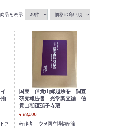
商品を表示
タイ
国宝 信貴山縁起絵巻 調査
冊揃
研究報告書 光学調査編 信
貴山朝護孫子寺蔵
¥ 88,000
ットフ
著作者： 奈良国立博物館編