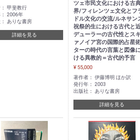
ツェ市民文化における古
： 甲斐教行
界/フィレンツェ文化とフ
： 2006年
ドル文化の交流/ルネサン
： ありな書房
祝祭的生における古代と近
デューラーの古代性とス
詳細を見る
ァノイア宮の国際的占星術
ターの時代の言葉と図像
ける異教的＝古代的予言
¥ 55,000
著作者： 伊藤博明 ほか訳
発行年： 2003
出版社： ありな書房
詳細を見る