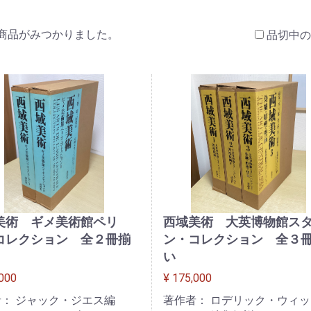
商品がみつかりました。
品切中の
美術 ギメ美術館ペリ
西域美術 大英博物館ス
コレクション 全２冊揃
ン・コレクション 全３
い
,000
¥ 175,000
： ジャック・ジエス編
著作者： ロデリック・ウィ