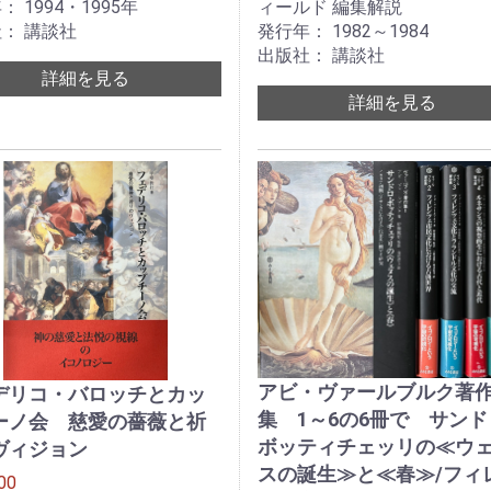
 1994・1995年
ィールド 編集解説
： 講談社
発行年： 1982～1984
出版社： 講談社
詳細を見る
詳細を見る
アビ・ヴァールブルク著
デリコ・バロッチとカッ
集 1～6の6冊で サンド
ーノ会 慈愛の薔薇と祈
ボッティチェッリの≪ウ
ヴィジョン
スの誕生≫と≪春≫/フィ
00