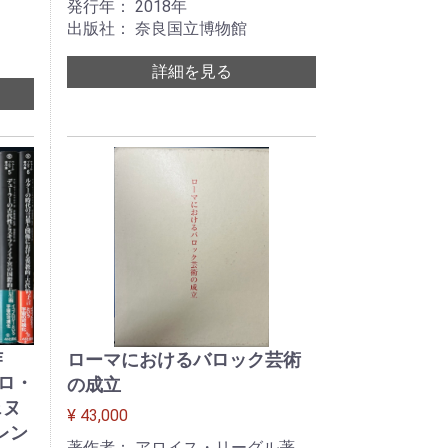
発行年： 2018年
出版社： 奈良国立博物館
詳細を見る
作
ローマにおけるバロック芸術
ロ・
の成立
ェヌ
¥ 43,000
レン
著作者： アロイス・リーグル著