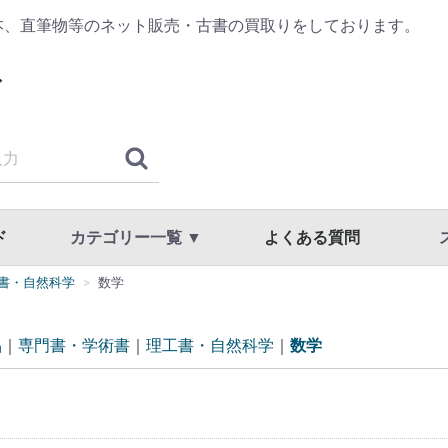
本、直筆物等のネット販売・古書の買取りをしております。
ド
カテゴリー一覧 ▼
よくある質問
書・自然科学
数学
古典籍・浮世絵
哲学・思想・心理学
歴史・日本史・西洋史
仏教・宗教
書道・書道具
漢方・鍼灸・東洋医学
専門書・学術書
漫画・原画・セル画
商品一覧
国文学・国語・近代文学・文学全集
美術・工芸・写真・刀剣
趣味・教養・サブカルチャー
草稿・色紙・直筆物・リトグラフ
スト
利用
プラ
品
専門書・学術書
理工書・自然科学
数学