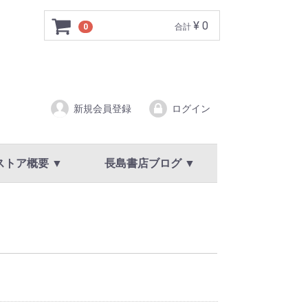
¥ 0
0
合計
新規会員登録
ログイン
ストア概要 ▼
長島書店ブログ ▼
ア概要
規約
イバシーポリシー
新着情報・お知らせ