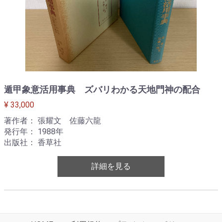
遁甲象意活用事典 ズバリわかる天地門神の配合
¥ 33,000
著作者： 張耀文 佐藤六龍
発行年： 1988年
出版社： 香草社
詳細を見る