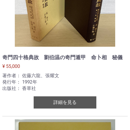
奇門四十格典故 劉伯温の奇門遁甲 命卜相 秘儀
¥ 55,000
著作者： 佐藤六龍、張耀文
発行年： 1992年
出版社： 香草社
詳細を見る