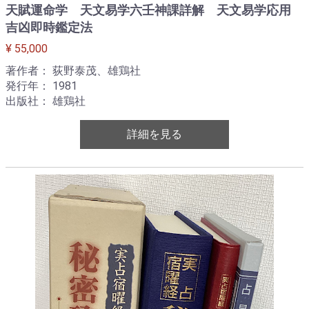
天賦運命学 天文易学六壬神課詳解 天文易学応用
吉凶即時鑑定法
¥ 55,000
著作者： 荻野泰茂、雄鶏社
発行年： 1981
出版社： 雄鶏社
詳細を見る