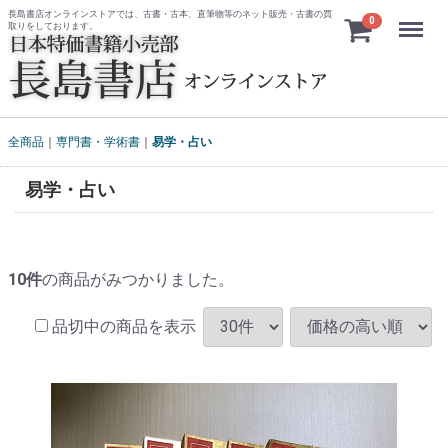
長島書店オンラインストアでは、古書・古本、直筆物等のネット販売・古書の買
Menu
0
取りをしております。
全商品
専門書・学術書
易学・占い
易学・占い
10
件
の商品がみつかりました。
品切中の商品を表示