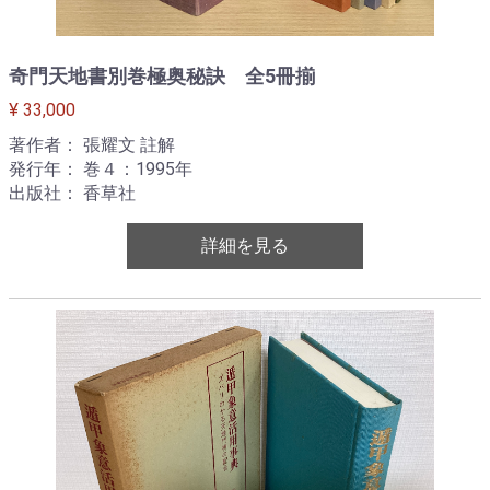
奇門天地書別巻極奥秘訣 全5冊揃
¥ 33,000
著作者： 張耀文 註解
発行年： 巻４：1995年
出版社： 香草社
詳細を見る