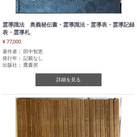
霊導識法 奥義秘伝書・霊導識法・霊導表・霊導記録
表・霊導札
¥ 77,000
著作者： 田中智恵
発行年： 記載なし
出版社： 鷹書房
詳細を見る