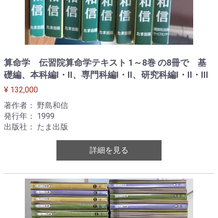
算命学 伝習院算命学テキスト 1～8巻 の8冊で 基
礎編、本科編Ⅰ・Ⅱ、専門科編Ⅰ・Ⅱ、研究科編Ⅰ・Ⅱ・Ⅲ
¥ 132,000
著作者： 野島和信
発行年： 1999
出版社： たま出版
詳細を見る