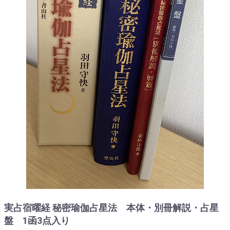
実占宿曜経 秘密瑜伽占星法 本体・別冊解説・占星
盤 1函3点入り