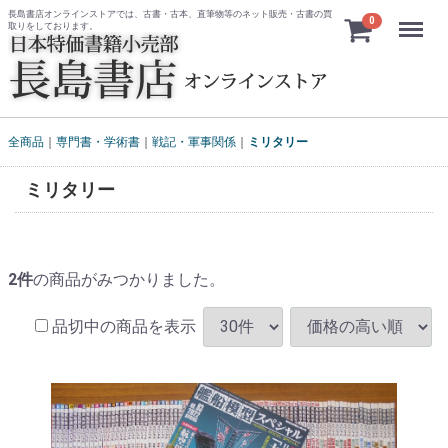
長島書店オンラインストアでは、古書・古本、直筆物等のネット販売・古書の買
Menu
0
取りをしております。
全商品
専門書・学術書
戦記・軍事関係
ミリタリー
ミリタリー
2
件
の商品がみつかりました。
品切中の商品を表示