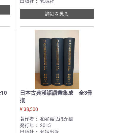
出版社： 勉誠社
詳細を見る
10
日本古典漢語語彙集成 全3冊
揃
¥ 38,500
著作者： 柏谷嘉弘ほか編
発行年： 2015
出版社： 勉誠出版