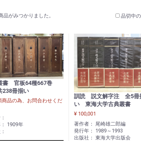
商品がみつかりました。
品切中の
叢書 官板64種667巻
238冊揃い
訓読 説文解字注 全5冊
額商品の為、お問合わせくだ
い 東海大学古典叢書
】
¥ 100,001
者：
著作者： 尾崎雄二郎編
： 1909年
発行年： 1989～1993
社：
出版社： 東海大学出版会