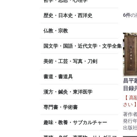
哲学・思想・心理学
6
件
の
歴史・日本史・西洋史
仏教・宗教
国文学・国語・近代文学・文学全集
美術・工芸・写真・刀剣
書道・書道具
昌平
目録共
漢方・鍼灸・東洋医学
【 高
さい 
専門書・学術書
著作
発行年
趣味・教養・サブカルチャー
出版