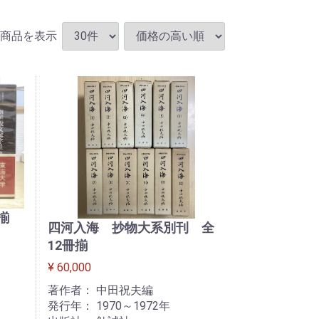
商品を表示
揃
四河入海 抄物大系別刊 全
12冊揃
¥ 60,000
著作者： 中田祝夫編
発行年： 1970～1972年