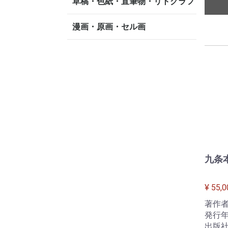
草稿・色紙・直筆物・リトグラフ
漫画・原画・セル画
九条
¥ 55,0
著作者
発行年
出版社