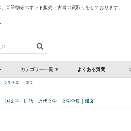
本、直筆物等のネット販売・古書の買取りをしております。
ド
カテゴリー一覧 ▼
よくある質問
・文学全集
漢文
古典籍・浮世絵
哲学・思想・心理学
歴史・日本史・西洋史
仏教・宗教
書道・書道具
漢方・鍼灸・東洋医学
専門書・学術書
漫画・原画・セル画
商品一覧
国文学・国語・近代文学・文学全集
美術・工芸・写真・刀剣
趣味・教養・サブカルチャー
草稿・色紙・直筆物・リトグラフ
スト
利用
プラ
品
国文学・国語・近代文学・文学全集
漢文