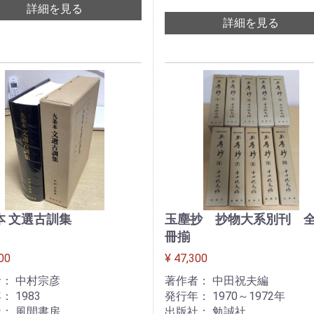
詳細を見る
詳細を見る
本 文選古訓集
玉塵抄 抄物大系別刊 全
冊揃
00
¥ 47,300
： 中村宗彦
著作者： 中田祝夫編
： 1983
発行年： 1970～1972年
： 風間書房
出版社： 勉誠社