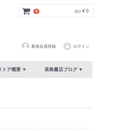
¥ 0
0
合計
新規会員登録
ログイン
ストア概要 ▼
長島書店ブログ ▼
ア概要
規約
イバシーポリシー
新着情報・お知らせ