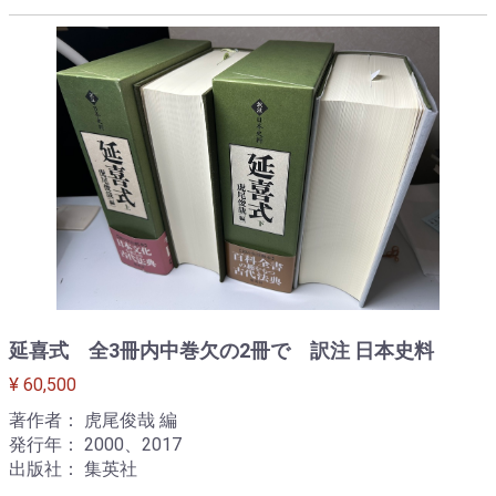
延喜式 全3冊内中巻欠の2冊で 訳注 日本史料
¥ 60,500
著作者： 虎尾俊哉 編
発行年： 2000、2017
出版社： 集英社