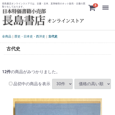
長島書店オンラインストアでは、古書・古本、直筆物等のネット販売・古書の買
Menu
0
取りをしております。
全商品
歴史・日本史・西洋史
古代史
古代史
12
件
の商品がみつかりました。
品切中の商品を表示