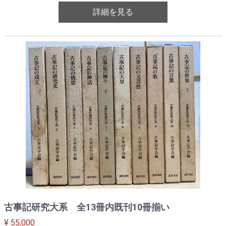
詳細を見る
古事記研究大系 全13冊内既刊10冊揃い
¥ 55,000