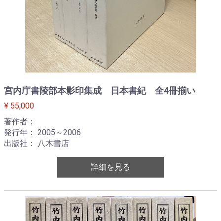
宮内庁書陵部本影印集成 日本書紀 全4冊揃い
¥ 55,000
著作者：
発行年： 2005～2006
出版社： 八木書店
詳細を見る