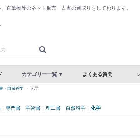
本、直筆物等のネット販売・古書の買取りをしております。
ド
カテゴリー一覧 ▼
よくある質問
書・自然科学
化学
古典籍・浮世絵
哲学・思想・心理学
歴史・日本史・西洋史
仏教・宗教
書道・書道具
漢方・鍼灸・東洋医学
専門書・学術書
漫画・原画・セル画
商品一覧
国文学・国語・近代文学・文学全集
美術・工芸・写真・刀剣
趣味・教養・サブカルチャー
草稿・色紙・直筆物・リトグラフ
スト
利用
プラ
品
専門書・学術書
理工書・自然科学
化学