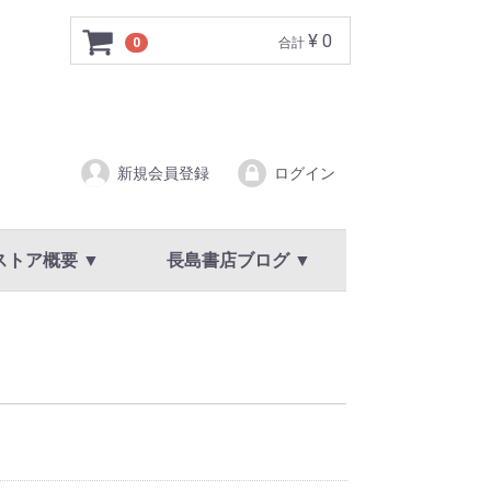
¥ 0
0
合計
新規会員登録
ログイン
ストア概要 ▼
長島書店ブログ ▼
ア概要
規約
イバシーポリシー
新着情報・お知らせ