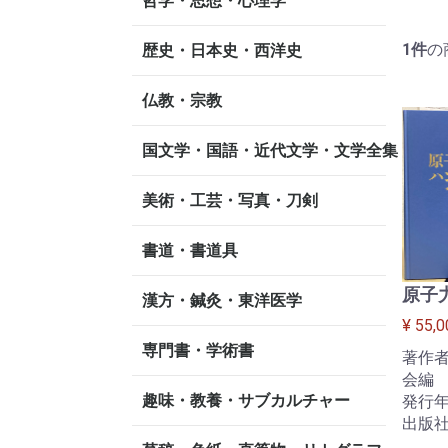
哲学・思想・心理学
1
件
の
歴史・日本史・西洋史
仏教・宗教
国文学・国語・近代文学・文学全集
美術・工芸・写真・刀剣
書道・書道具
原子
漢方・鍼灸・東洋医学
¥ 55,0
専門書・学術書
著作者
会編
趣味・教養・サブカルチャー
発行年
出版社