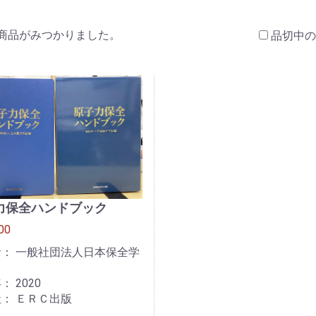
商品がみつかりました。
品切中の
力保全ハンドブック
00
： 一般社団法人日本保全学
： 2020
： ＥＲＣ出版