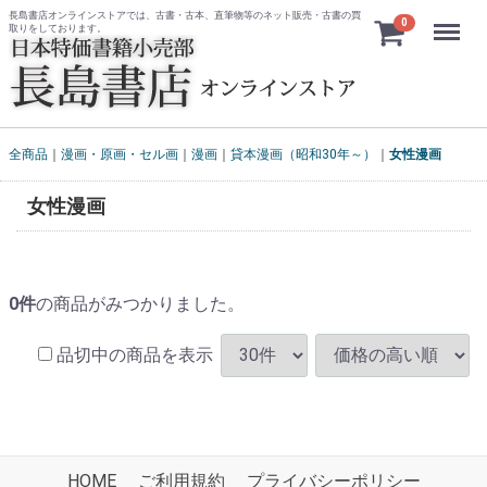
長島書店オンラインストアでは、古書・古本、直筆物等のネット販売・古書の買
Menu
0
取りをしております。
全商品
漫画・原画・セル画
漫画
貸本漫画（昭和30年～）
女性漫画
女性漫画
0
件
の商品がみつかりました。
品切中の商品を表示
HOME
ご利用規約
プライバシーポリシー