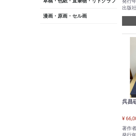
草稿・色紙・直筆物・リトグラフ
発行年
出版社
漫画・原画・セル画
呉昌
¥ 66,0
著作者
発行年