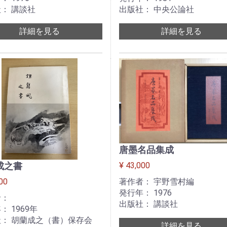
： 講談社
出版社： 中央公論社
詳細を見る
詳細を見る
唐墨名品集成
¥ 43,000
成之書
著作者： 宇野雪村編
00
発行年： 1976
者：
出版社： 講談社
： 1969年
： 胡蘭成之（書）保存会
詳細を見る