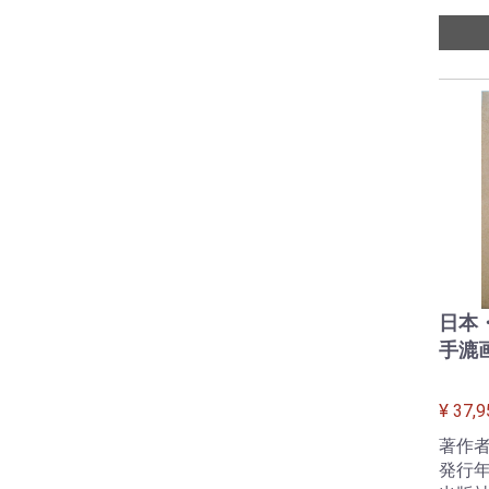
日本
手漉
¥ 37,9
著作者
発行年