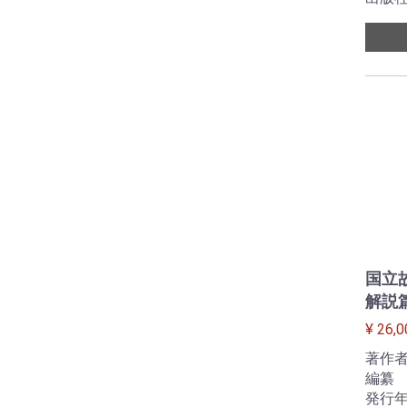
国立
解説篇
¥ 26,0
著作者
編纂
発行年