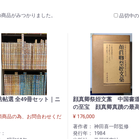
の商品がみつかりました。
品切中の
法帖選 全49冊セット｜ニ
顔真卿祭姪文藁 中国書
の至宝 顔真卿真蹟の最
額商品の為、お問合わせくだ
¥ 176,000
】
著作者： 神田喜一郎監修
者：
発行年： 1984