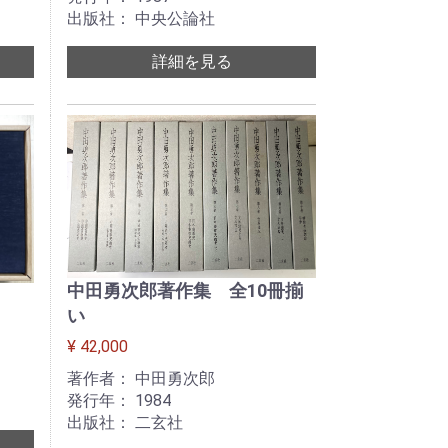
出版社： 中央公論社
詳細を見る
中田勇次郎著作集 全10冊揃
い
¥ 42,000
著作者： 中田勇次郎
発行年： 1984
出版社： 二玄社