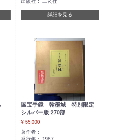
出版社： 二玄社
詳細を見る
跡集
国宝手鏡 翰墨城 特別限定
シルバー版 270部
¥ 55,000
著作者：
発行年： 1987