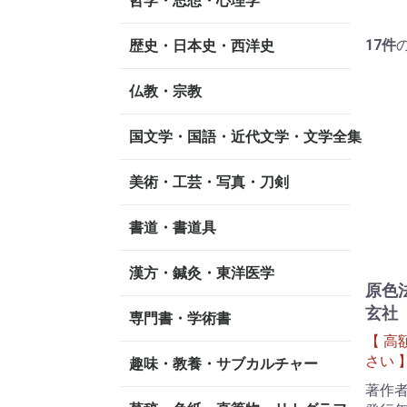
哲学・思想・心理学
17
件
歴史・日本史・西洋史
仏教・宗教
国文学・国語・近代文学・文学全集
美術・工芸・写真・刀剣
書道・書道具
漢方・鍼灸・東洋医学
原色
玄社
専門書・学術書
【 高
さい 
趣味・教養・サブカルチャー
著作