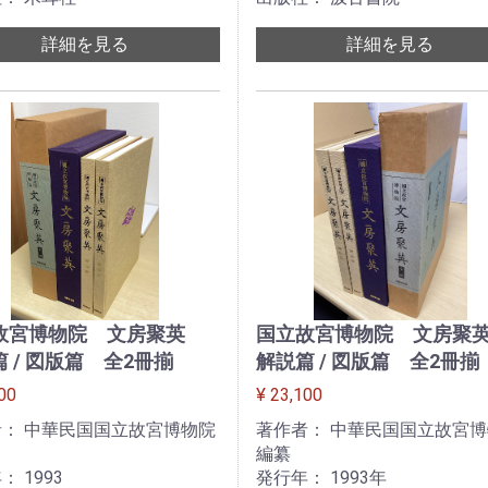
詳細を見る
詳細を見る
故宮博物院 文房聚英
国立故宮博物院 文房
 / 図版篇 全2冊揃
解説篇 / 図版篇 全2冊揃
00
¥ 23,100
： 中華民国国立故宮博物院
著作者： 中華民国国立故宮
編纂
： 1993
発行年： 1993年