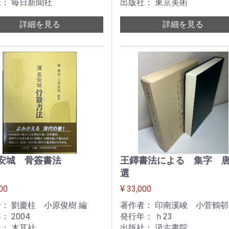
： 毎日新聞社
出版社： 東京美術
詳細を見る
詳細を見る
長安城 骨簽書法
王鐸書法による 集字 
選
00
¥ 33,000
： 劉慶柱 小原俊樹 編
著作者： 印南溪峻 小菅鶴邨
： 2004
発行年： ｈ23
： 木耳社
出版社： 汲古書院