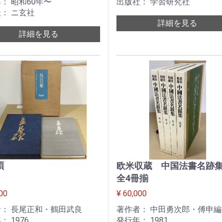
： 昭和60年〜
出版社： 学習研究社
： ニ玄社
詳細を見る
詳細を見る
碩
欧米収蔵 中国法書名
全4冊揃
00
¥ 60,000
： 長尾正和・鶴田武良
著作者： 中田勇次郎・傅申編
： 1976
発行年： 1981