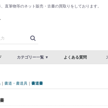
本、直筆物等のネット販売・古書の買取りをしております。
ド
カテゴリー一覧 ▼
よくある質問
古典籍・浮世絵
哲学・思想・心理学
歴史・日本史・西洋史
仏教・宗教
書道・書道具
漢方・鍼灸・東洋医学
専門書・学術書
漫画・原画・セル画
商品一覧
国文学・国語・近代文学・文学全集
美術・工芸・写真・刀剣
趣味・教養・サブカルチャー
草稿・色紙・直筆物・リトグラフ
スト
利用
プラ
品
書道・書道具
書道書
書