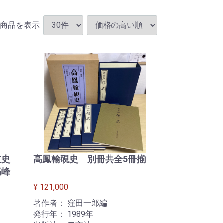
商品を表示
道史
高鳳翰硯史 別冊共全5冊揃
高峰
¥ 121,000
著作者： 窪田一郎編
発行年： 1989年