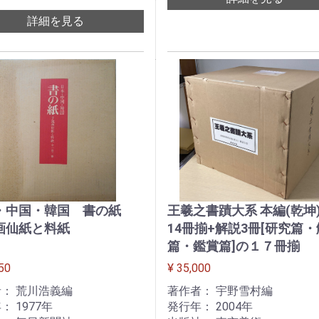
詳細を見る
・中国・韓国 書の紙
王羲之書蹟大系 本編(乾坤
画仙紙と料紙
14冊揃+解説3冊[研究篇
篇・鑑賞篇]の１７冊揃
50
¥ 35,000
： 荒川浩義編
著作者： 宇野雪村編
： 1977年
発行年： 2004年