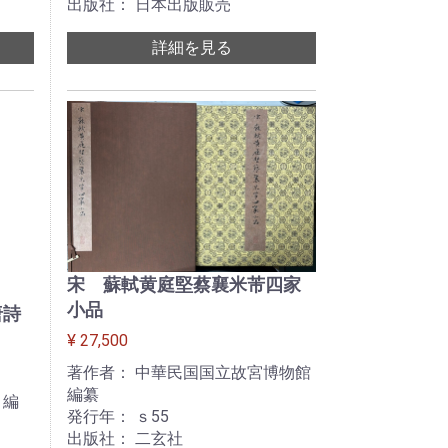
出版社： 日本出版販売
詳細を見る
宋 蘇軾黄庭堅蔡襄米芾四家
小品
唐詩
¥ 27,500
著作者： 中華民国国立故宮博物館
編纂
 編
発行年： ｓ55
出版社： 二玄社