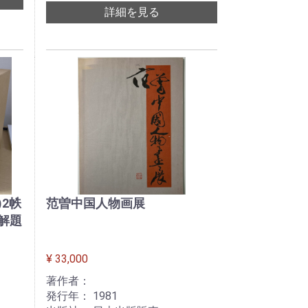
詳細を見る
)2帙
范曽中国人物画展
・解題
¥ 33,000
著作者：
発行年： 1981