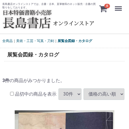
長島書店オンラインストアでは、古書・古本、直筆物等のネット販売・古書の買
Menu
0
取りをしております。
全商品
美術・工芸・写真・刀剣
展覧会図録・カタログ
展覧会図録・カタログ
3
件
の商品がみつかりました。
品切中の商品を表示