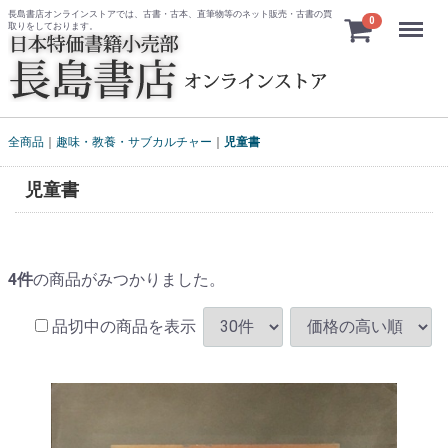
長島書店オンラインストアでは、古書・古本、直筆物等のネット販売・古書の買
Menu
0
取りをしております。
全商品
趣味・教養・サブカルチャー
児童書
児童書
4
件
の商品がみつかりました。
品切中の商品を表示