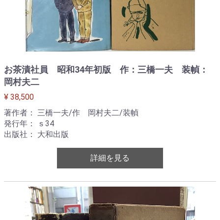
お茶漬社員 昭和34年初版 作：三橋一夫 装幀：
岡村夫二
¥ 38,500
著作者： 三橋一夫/作 岡村夫二/装幀
発行年： ｓ34
出版社： 大和出版
詳細を見る