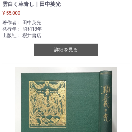
雲白く草青し｜田中英光
¥ 55,000
著作者： 田中英光
発行年： 昭和18年
出版社： 櫻井書店
詳細を見る