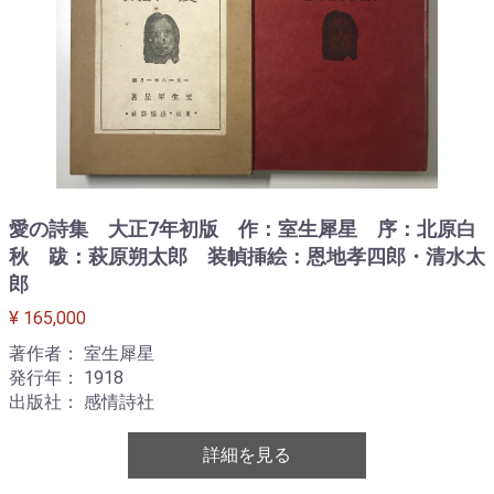
愛の詩集 大正7年初版 作：室生犀星 序：北原白
秋 跋：萩原朔太郎 装幀挿絵：恩地孝四郎・清水太
郎
¥ 165,000
著作者： 室生犀星
発行年： 1918
出版社： 感情詩社
詳細を見る