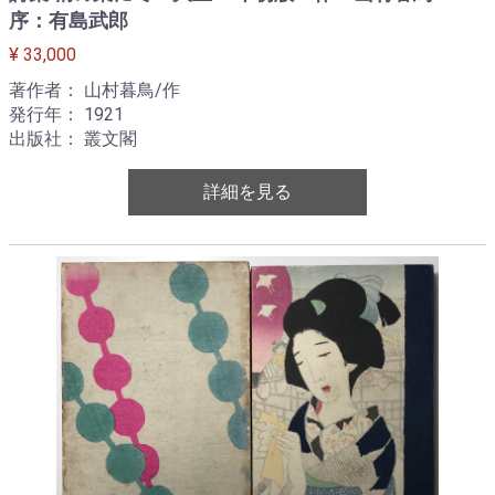
序：有島武郎
¥ 33,000
著作者： 山村暮鳥/作
発行年： 1921
出版社： 叢文閣
詳細を見る