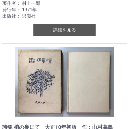
著作者： 村上一郎
発行年： 1971年
出版社： 思潮社
詳細を見る
詩集 梢の巣にて 大正10年初版 作：山村暮鳥