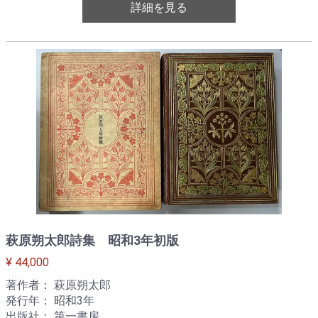
詳細を見る
萩原朔太郎詩集 昭和3年初版
¥ 44,000
著作者： 萩原朔太郎
発行年： 昭和3年
出版社： 第一書房