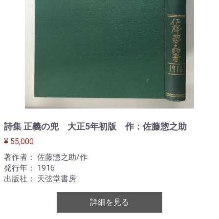
詩集 正義の兜 大正5年初版 作：佐藤惣之助
¥ 55,000
著作者： 佐藤惣之助/作
発行年： 1916
出版社： 天弦堂書房
詳細を見る