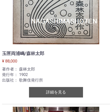
玉匣両浦嶋/森林太郎
¥ 88,000
著作者： 森林太郎
発行年： 1902
出版社： 歌舞伎発行所
詳細を見る