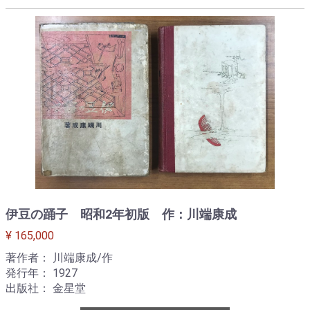
伊豆の踊子 昭和2年初版 作：川端康成
¥ 165,000
著作者： 川端康成/作
発行年： 1927
出版社： 金星堂