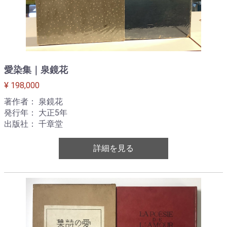
愛染集｜泉鏡花
¥ 198,000
著作者： 泉鏡花
発行年： 大正5年
出版社： 千章堂
詳細を見る