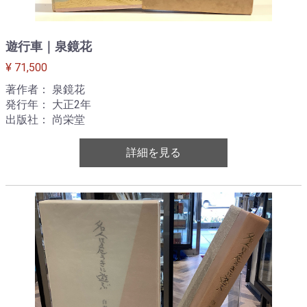
遊行車｜泉鏡花
¥ 71,500
著作者： 泉鏡花
発行年： 大正2年
出版社： 尚栄堂
詳細を見る