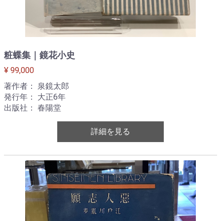
粧蝶集｜鏡花小史
¥ 99,000
著作者： 泉鏡太郎
発行年： 大正6年
出版社： 春陽堂
詳細を見る