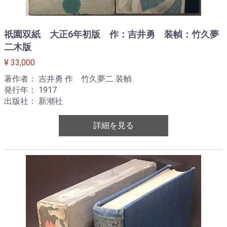
祇園双紙 大正6年初版 作：吉井勇 装幀：竹久夢
二木版
¥ 33,000
著作者： 吉井勇 作 竹久夢二 装幀
発行年： 1917
出版社： 新潮社
詳細を見る