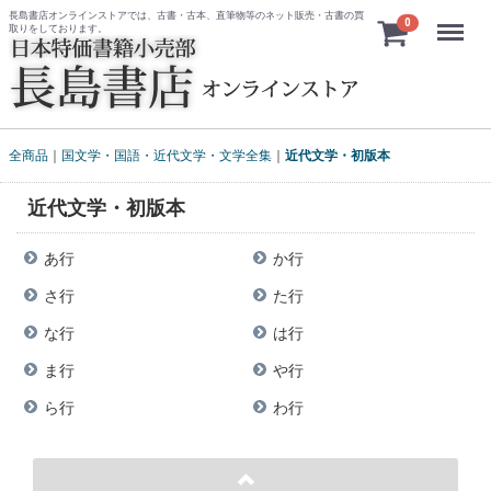
長島書店オンラインストアでは、古書・古本、直筆物等のネット販売・古書の買
Menu
0
取りをしております。
全商品
国文学・国語・近代文学・文学全集
近代文学・初版本
近代文学・初版本
あ行
か行
さ行
た行
な行
は行
ま行
や行
ら行
わ行