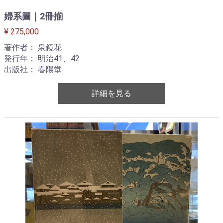
婦系圖｜2冊揃
¥ 275,000
著作者： 泉鏡花
発行年： 明治41、42
出版社： 春陽堂
詳細を見る