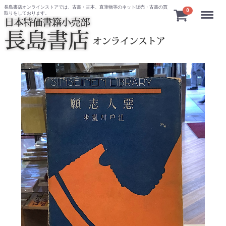
長島書店オンラインストアでは、古書・古本、直筆物等のネット販売・古書の買
Menu
0
取りをしております。