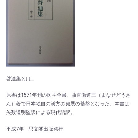
啓迪集とは…
原書は1571年刊の医学全書。曲直瀬道三（まなせどうさ
ん）著で日本独自の漢方の発展の基盤となった。本書は
矢数道明監訳による現代語訳。
平成7年 思文閣出版発行