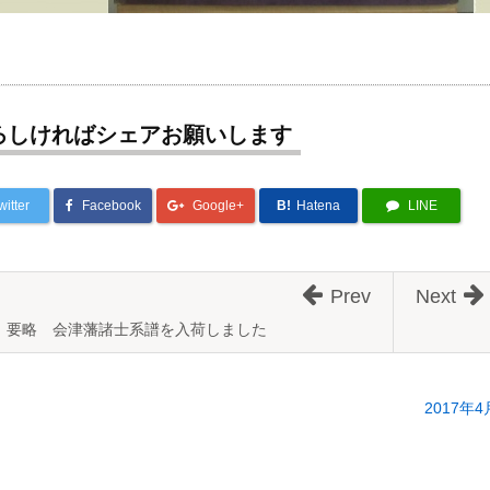
ろしければシェアお願いします
witter
Facebook
Google+
B!
Hatena
LINE
Prev
Next
要略 会津藩諸士系譜を入荷しました
2017