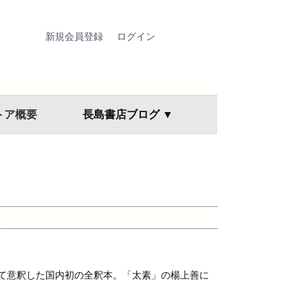
新規会員登録
ログイン
トア概要
長島書店ブログ ▼
て意釈した国内初の全釈本。「太素」の楊上善に