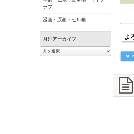
ラフ
漫画・原画・セル画
よ
月別アーカイブ
月
別
T
ア
ー
カ
イ
ブ