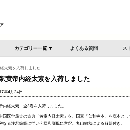
カテゴリー一覧 ▼
よくある質問
ス
経太素を入荷しました
釈黄帝内経太素を入荷しました
017年4月24日
帝内経太素 全3巻を入荷しました。
中国医学最古の古典「黄帝内経太素」を、国宝「仁和寺本」を底本とし
密なる注釈編纂に従い今様和訓風に意釈。丸山敏秋による解題付き。