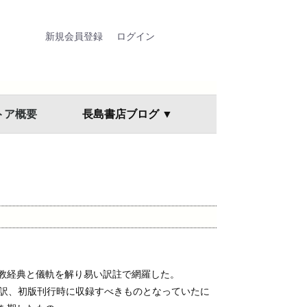
新規会員登録
ログイン
トア概要
長島書店ブログ ▼
教経典と儀軌を解り易い訳註で網羅した。
国訳、初版刊行時に収録すべきものとなっていたに