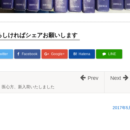
ろしければシェアお願いします
witter
Facebook
Google+
B!
Hatena
LINE
Prev
Next
医心方、新入荷いたしました
2017