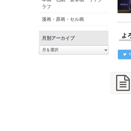
ラフ
漫画・原画・セル画
よ
月別アーカイブ
月
別
T
ア
ー
カ
イ
ブ