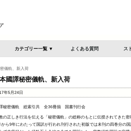
カテゴリー一覧 ▼
よくある質問
ス
密儀軌、新入荷
本國譯秘密儀軌、新入荷
017年5月24日
譯秘密儀軌 総索引共 全36冊揃 国書刊行会
教の正しき行法を伝える「秘密儀軌」の総称のもとに伝授されてきた密
年から9年にわたって国訳が行われ刊行された初版では未刊の四巻分の