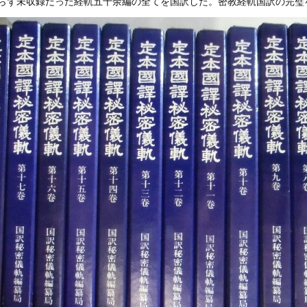
らず未収録だった経軌五十余編の全てを国訳した。密教経軌国訳の完璧