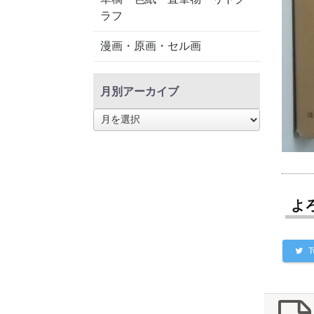
ラフ
漫画・原画・セル画
月別アーカイブ
月
別
ア
ー
カ
イ
ブ
よ
T