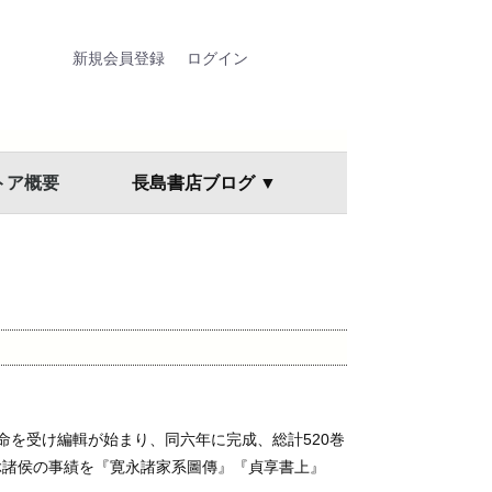
新規会員登録
ログイン
トア概要
長島書店ブログ ▼
を受け編輯が始まり、同六年に完成、総計520巻
及ぶ諸侯の事績を『寛永諸家系圖傳』『貞享書上』