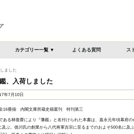
カテゴリー一覧 ▼
よくある質問
ス
しました
鑑、入荷しました
017年7月10日
全16冊揃 内閣文庫所蔵史籍叢刊 特刊第三
である林復齋により『藩鑑』と名付けられた本書は、嘉永元年頃幕府の命
冊に及ぶ。徳川氏の創業から八代将軍吉宗に至るまでのおよそ500名に