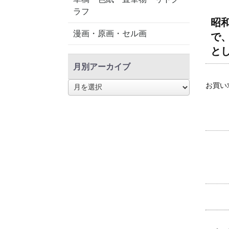
ラフ
昭
漫画・原画・セル画
で
と
月別アーカイブ
月
お買い
別
ア
ー
カ
イ
ブ