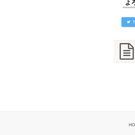
よ
T
HO