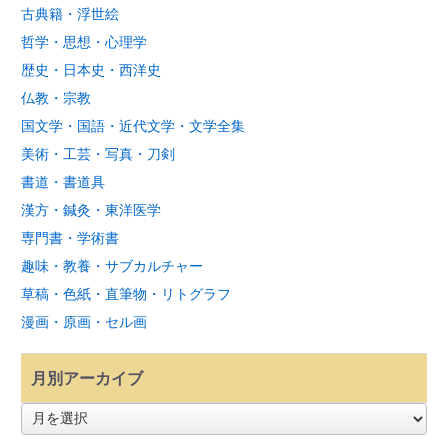
古典籍・浮世絵
哲学・思想・心理学
歴史・日本史・西洋史
仏教・宗教
国文学・国語・近代文学・文学全集
美術・工芸・写真・刀剣
書道・書道具
漢方・鍼灸・東洋医学
専門書・学術書
趣味・教養・サブカルチャー
草稿・色紙・直筆物・リトグラフ
漫画・原画・セル画
月別アーカイブ
月
別