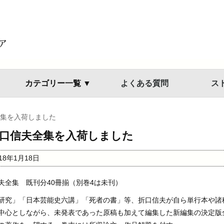
カテゴリー一覧 ▼
よくある質問
ス
集を入荷しました
口信夫全集を入荷しました
018年1月18日
夫全集 既刊分40冊揃（別巻4は未刊）
研究」「日本芸能史六講」「死者の書」等、折口信夫が自ら単行本や諸
中心としながら、未発表であった原稿も加えて編集した新編集の決定版