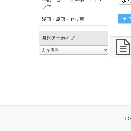
ラフ
漫画・原画・セル画
T
月別アーカイブ
月
別
ア
ー
カ
イ
ブ
HO