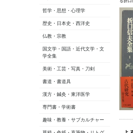
る折口
哲学・思想・心理学
歴史・日本史・西洋史
仏教・宗教
国文学・国語・近代文学・文
学全集
美術・工芸・写真・刀剣
書道・書道具
漢方・鍼灸・東洋医学
専門書・学術書
趣味・教養・サブカルチャー
よ
草稿・色紙・直筆物・リトグ