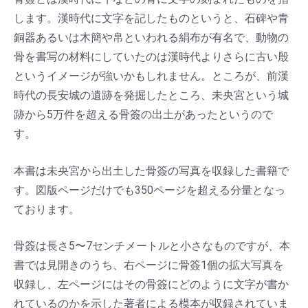
します。漢時代に文字を記したものというと、石碑や青
銅器あるいは木簡や帛といわれる絹布が有名で、動物の
骨を書写の材料にしていたのは漢時代よりさらに古い殷
というイメージが強いかもしれません。ところが、前漢
時代の長安城の遺跡を発掘したところ、未央宮という城
跡から5万件を超える骨簽の出土があったというので
す。
本書は未央宮から出土した骨簽の写真を収録した書籍で
す。図版ページだけでも350ページを超える分量となっ
ております。
骨簽は長さ5〜7センチメートルと小さなものですが、本
書では見開きのうち、右ページに骨簽1個の拡大写真を
収録し、左ページにはその骨簽にどのように文字が書か
れているのかを示した著者による模本が収録されていま