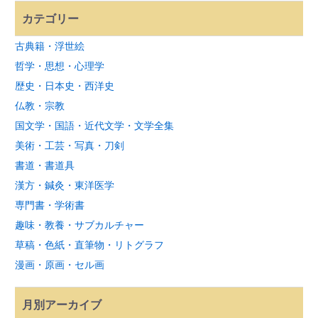
カテゴリー
古典籍・浮世絵
哲学・思想・心理学
歴史・日本史・西洋史
仏教・宗教
国文学・国語・近代文学・文学全集
美術・工芸・写真・刀剣
書道・書道具
漢方・鍼灸・東洋医学
専門書・学術書
趣味・教養・サブカルチャー
草稿・色紙・直筆物・リトグラフ
漫画・原画・セル画
月別アーカイブ