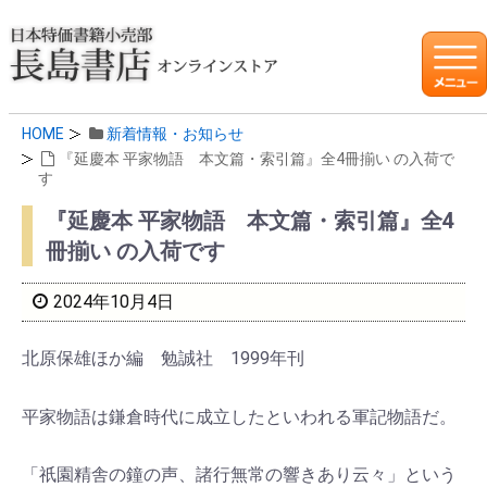
HOME
新着情報・お知らせ
『延慶本 平家物語 本文篇・索引篇』全4冊揃い の入荷で
す
『延慶本 平家物語 本文篇・索引篇』全4
冊揃い の入荷です
2024年10月4日
北原保雄ほか編 勉誠社 1999年刊
平家物語は鎌倉時代に成立したといわれる軍記物語だ。
「祇園精舎の鐘の声、諸行無常の響きあり云々」という