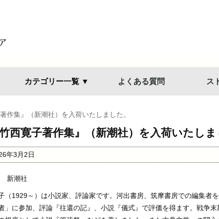
カテゴリー一覧 ▼
よくある質問
ス
著作集』（新潮社）を入荷いたしました。
竹西寛子著作集』（新潮社）を入荷いたしま
026年3月2日
年 新潮社
子（1929～）は小説家、評論家です。河出書房、筑摩書房での編集者
者」に参加、評論『往還の記』、小説『儀式』で評価を得ます。戦争末