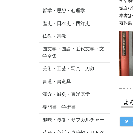
学活動
独自な
哲学・思想・心理学
本書は
著作集
歴史・日本史・西洋史
仏教・宗教
国文学・国語・近代文学・文
学全集
美術・工芸・写真・刀剣
書道・書道具
漢方・鍼灸・東洋医学
よ
専門書・学術書
趣味・教養・サブカルチャー
T
草稿・色紙・直筆物・リトグ