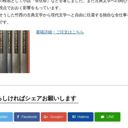
の根底として小説『管弦祭』などを著しました。また古典文学への関心
視点でおおく影響をもっています。
そうした竹西の古典文学から現代文学へと自由に往還する独自な全仕事
です。
書籍詳細・ご注文はこちら
ろしければシェアお願いします
witter
Facebook
Google+
B!
Hatena
LINE