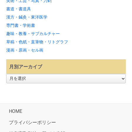
美術・工芸・写真・刀剣
書道・書道具
漢方・鍼灸・東洋医学
専門書・学術書
趣味・教養・サブカルチャー
草稿・色紙・直筆物・リトグラフ
漫画・原画・セル画
月別アーカイブ
月
別
ア
ー
カ
イ
ブ
HOME
プライバシーポリシー