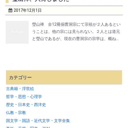
2017年12月1日
瑩山禅 全12冊揃曹洞宗にて宗祖が２人あるとい
うことは、他の宗には見られない。２人とは道元
と瑩山であるが、現在の曹洞宗の宗学は、概ね道
元禅に依っている。本書では、太祖瑩山禅師の全
撰述を解明することを趣旨とし、一部の弟子達の
著作や、現代の研究者による論文なども収録。原
文と現代語訳・ ...
カテゴリー
古典籍・浮世絵
哲学・思想・心理学
歴史・日本史・西洋史
仏教・宗教
国文学・国語・近代文学・文学全集