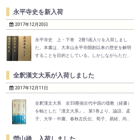
永平寺史を新入荷
2017年12月20日
永平寺史 上・下巻 2冊1函入りを入荷しまし
た。本書は、大本山永平寺開創以来の歴史を解明
することを目的としている。しかしながらただ大
本山永平寺の歴史にとどまらず、曹洞宗の教団史
にも通じるものである。内容は御開山道元禅師・
全釈漢文大系が入荷しました
二祖懐奨をはじめとする歴代住持の行実などをで
きるかぎり究明し ...
2017年12月11日
全釈漢文大系 全33冊揃古代中国の儒教（経書）
を軸とした『漢文大系』。 第1巻より、論語、孟
子、大学・中庸、春秋左氏伝、荀子、易経、尚
書、礼記、老子、荘子・・・など
瑩山禅、入荷しました