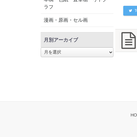
ラフ
T
漫画・原画・セル画
月別アーカイブ
月
別
ア
ー
カ
イ
ブ
HO