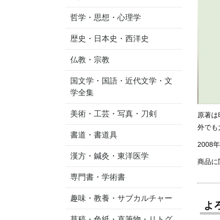
哲学・思想・心理学
歴史・日本史・西洋史
仏教・宗教
国文学・国語・近代文学・文
学全集
美術・工芸・写真・刀剣
原著は
外でも
書道・書道具
2008
漢方・鍼灸・東洋医学
商品に
専門書・学術書
趣味・教養・サブカルチャー
よ
草稿・色紙・直筆物・リトグ