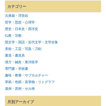
カテゴリー
古典籍・浮世絵
哲学・思想・心理学
歴史・日本史・西洋史
仏教・宗教
国文学・国語・近代文学・文学全集
美術・工芸・写真・刀剣
書道・書道具
漢方・鍼灸・東洋医学
専門書・学術書
趣味・教養・サブカルチャー
草稿・色紙・直筆物・リトグラフ
漫画・原画・セル画
月別アーカイブ