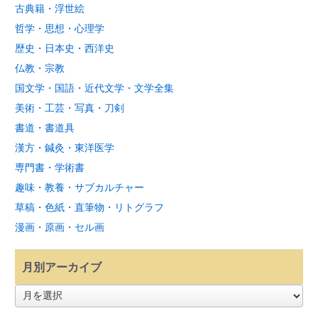
古典籍・浮世絵
哲学・思想・心理学
歴史・日本史・西洋史
仏教・宗教
国文学・国語・近代文学・文学全集
美術・工芸・写真・刀剣
書道・書道具
漢方・鍼灸・東洋医学
専門書・学術書
趣味・教養・サブカルチャー
草稿・色紙・直筆物・リトグラフ
漫画・原画・セル画
月別アーカイブ
月
別
ア