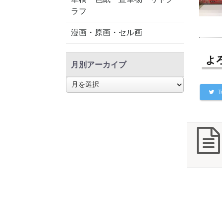
ラフ
漫画・原画・セル画
よ
月別アーカイブ
月
別
T
ア
ー
カ
イ
ブ