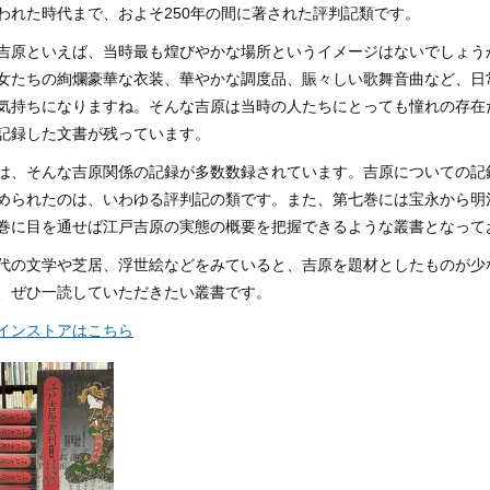
われた時代まで、およそ250年の間に著された評判記類です。
吉原といえば、当時最も煌びやかな場所というイメージはないでしょう
女たちの絢爛豪華な衣装、華やかな調度品、賑々しい歌舞音曲など、日
気持ちになりますね。そんな吉原は当時の人たちにとっても憧れの存在
記録した文書が残っています。
は、そんな吉原関係の記録が多数数録されています。吉原についての記
められたのは、いわゆる評判記の類です。また、第七巻には宝永から明
巻に目を通せば江戸吉原の実態の概要を把握できるような叢書となって
代の文学や芝居、浮世絵などをみていると、吉原を題材としたものが少
、ぜひ一読していただきたい叢書です。
インストアはこちら