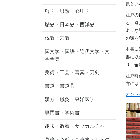
原とい
哲学・思想・心理学
江戸の
と、遊
歴史・日本史・西洋史
ような
仏教・宗教
の類を
本書に
国文学・国語・近代文学・文
書に収
学全集
り、全
美術・工芸・写真・刀剣
江戸時
方には
書道・書道具
オンラ
漢方・鍼灸・東洋医学
専門書・学術書
趣味・教養・サブカルチャー
草稿・色紙・直筆物・リトグ