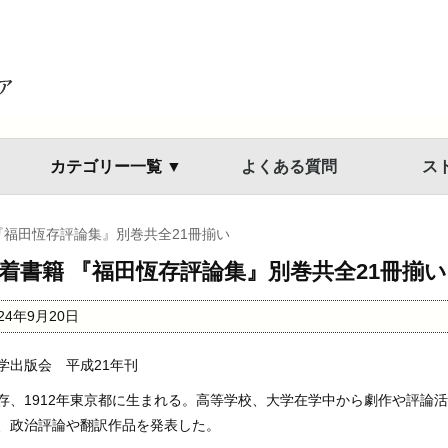
カテゴリー一覧 ▼
よくある質問
ス
『福田恆存評論集』別巻共全21冊揃い
着書籍 『福田恆存評論集』別巻共全21冊揃い
024年9月20日
学出版会 平成21年刊
存、1912年東京都に生まれる。高等学校、大学在学中から劇作や評論
、政治評論や翻訳作品を発表した。