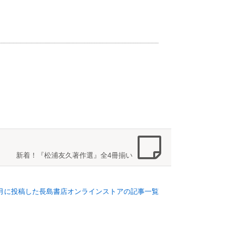
新着！『松浦友久著作選』全4冊揃い
年9月に投稿した長島書店オンラインストアの記事一覧