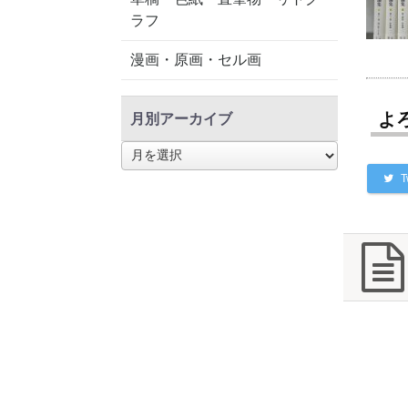
ラフ
漫画・原画・セル画
よ
月別アーカイブ
月
別
T
ア
ー
カ
イ
ブ