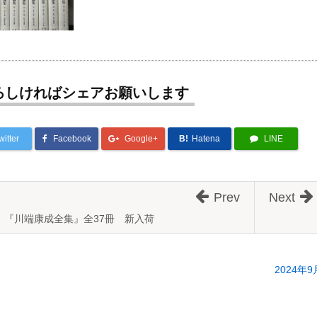
ろしければシェアお願いします
witter
Facebook
Google+
B!
Hatena
LINE
Prev
Next
『川端康成全集』全37冊 新入荷
2024