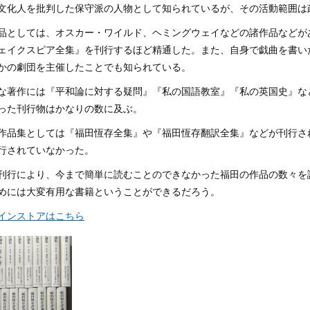
文化人を批判した保守派の人物として知られているが、その活動範囲は
品としては、オスカー・ワイルド、ヘミングウェイなどの諸作品などが
ェイクスピア全集』を刊行するほど精通した。また、自身で戯曲を書い
かの劇団を主催したことでも知られている。
な著作には『平和論に対する疑問』『私の国語教室』『私の英国史』な
った刊行物はかなりの数に及ぶ。
作品集としては『福田恆存全集』や『福田恆存翻訳全集』などが刊行さ
行されていなかった。
刊行により、今まで簡単に読むことのできなかった福田の作品の数々を
めには大変有用な書籍ということができるだろう。
インストアはこちら