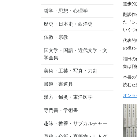
進歩的
哲学・思想・心理学
翻訳作
た『シ
歴史・日本史・西洋史
いくつ
仏教・宗教
代表的
の携わ
国文学・国語・近代文学・文
学全集
福田の
集は刊
美術・工芸・写真・刀剣
本書の
書道・書道具
読むた
オンラ
漢方・鍼灸・東洋医学
専門書・学術書
趣味・教養・サブカルチャー
草稿・色紙・直筆物・リトグ