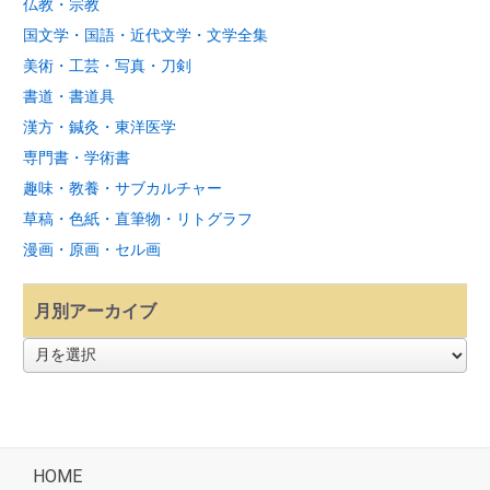
仏教・宗教
国文学・国語・近代文学・文学全集
美術・工芸・写真・刀剣
書道・書道具
漢方・鍼灸・東洋医学
専門書・学術書
趣味・教養・サブカルチャー
草稿・色紙・直筆物・リトグラフ
漫画・原画・セル画
月別アーカイブ
月
別
ア
ー
カ
イ
ブ
HOME