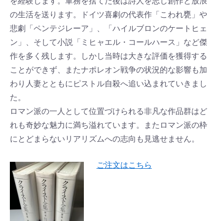
を経験します。軍務を捨てた後は詩人を志し創作と放浪
の生活を送ります。ドイツ喜劇の代表作「こわれ甕」や
悲劇「ペンテジレーア」、「ハイルブロンのケートヒェ
ン」、そして小説「ミヒャエル・コールハース」など傑
作を多く残します。しかし当時は大きな評価を獲得する
ことができず、またナポレオン戦争の状況的な影響も加
わり人妻とともにピストル自殺へ追い込まれていきまし
た。
ロマン派の一人として位置づけられる非凡な作品群はど
れも奇妙な魅力に満ち溢れています。またロマン派の枠
にとどまらないリアリズムへの志向も見逃せません。
ご注文はこちら