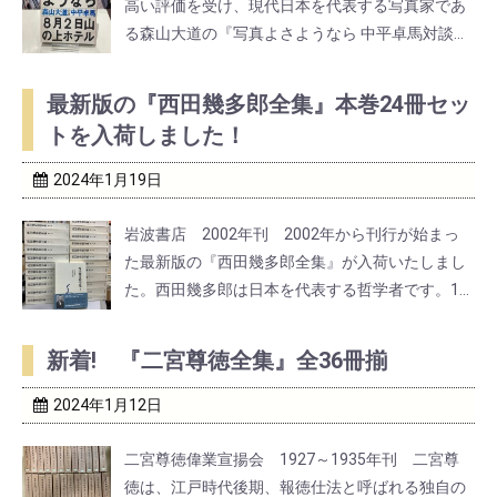
高い評価を受け、現代日本を代表する写真家であ
る森山大道の『写真よさようなら 中平卓馬対談森
山大道 8月2日山の上ホテル』を入荷いたしまし
た。1938年生まれの森山氏は、1968年に中平卓
最新版の『西田幾多郎全集』本巻24冊セッ
馬や多木浩二らの創刊した伝説的な写真誌『プロ
トを入荷しました！
ヴ ...
2024年1月19日
岩波書店 2002年刊 2002年から刊行が始まっ
た最新版の『西田幾多郎全集』が入荷いたしまし
た。西田幾多郎は日本を代表する哲学者です。18
70年に現在の石川県に生まれた西田は、大学を卒
業後に旧制中学や旧制高校などの教師として勤め
新着! 『二宮尊徳全集』全36冊揃
た後、京都帝国大学の教授に就任しました。1911
年 ...
2024年1月12日
二宮尊徳偉業宣揚会 1927～1935年刊 二宮尊
徳は、江戸時代後期、報徳仕法と呼ばれる独自の