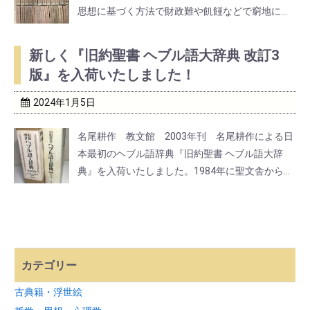
思想に基づく方法で財政難や飢饉などで窮地に陥
った村や家の再建を成し遂げた経世家・思想家で
す。尊徳という名前を聞いたことのない人でも金
新しく『旧約聖書 ヘブル語大辞典 改訂3
次郎といえば知っているはずです。そう、家人か
版』を入荷いたしました！
ら文句を言 ...
2024年1月5日
名尾耕作 教文館 2003年刊 名尾耕作による日
本最初のヘブル語辞典『旧約聖書 ヘブル語大辞
典』を入荷いたしました。1984年に聖文舎から刊
行された「改訂2版」の誤植等を訂正した最新の
「改訂3版」です。著者名尾耕作は日本ルーテル
教団の牧師です。また、いのちとことば社が販売
し現在で ...
カテゴリー
古典籍・浮世絵