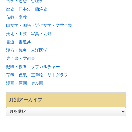
哲学・思想・心理学
歴史・日本史・西洋史
仏教・宗教
国文学・国語・近代文学・文学全集
美術・工芸・写真・刀剣
書道・書道具
漢方・鍼灸・東洋医学
専門書・学術書
趣味・教養・サブカルチャー
草稿・色紙・直筆物・リトグラフ
漫画・原画・セル画
月別アーカイブ
月
別
ア
ー