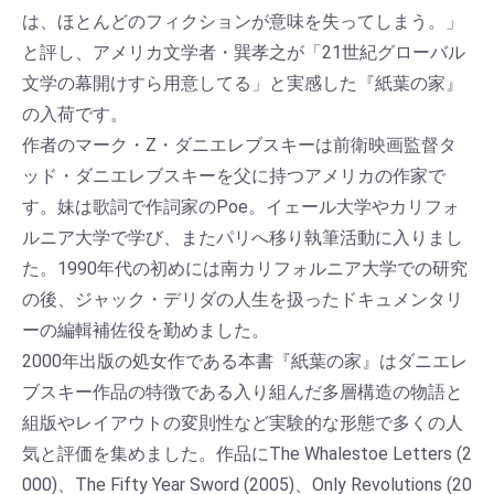
は、ほとんどのフィクションが意味を失ってしまう。」
と評し、アメリカ文学者・巽孝之が「21世紀グローバル
文学の幕開けすら用意してる」と実感した『紙葉の家』
の入荷です。
作者のマーク・Z・ダニエレブスキーは前衛映画監督タ
ッド・ダニエレブスキーを父に持つアメリカの作家で
す。妹は歌詞で作詞家のPoe。イェール大学やカリフォ
ルニア大学で学び、またパリへ移り執筆活動に入りまし
た。1990年代の初めには南カリフォルニア大学での研究
の後、ジャック・デリダの人生を扱ったドキュメンタリ
ーの編輯補佐役を勤めました。
2000年出版の処女作である本書『紙葉の家』はダニエレ
ブスキー作品の特徴である入り組んだ多層構造の物語と
組版やレイアウトの変則性など実験的な形態で多くの人
気と評価を集めました。作品にThe Whalestoe Letters (2
000)、The Fifty Year Sword (2005)、Only Revolutions (20