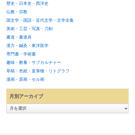
歴史・日本史・西洋史
仏教・宗教
国文学・国語・近代文学・文学全集
美術・工芸・写真・刀剣
書道・書道具
漢方・鍼灸・東洋医学
専門書・学術書
趣味・教養・サブカルチャー
草稿・色紙・直筆物・リトグラフ
漫画・原画・セル画
月別アーカイブ
月
別
ア
ー
カ