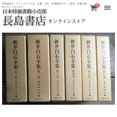
長島書店オンラインストアでは、古書・古本、直筆物等のネット販売・古書の買
Menu
0
取りをしております。