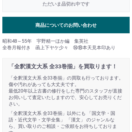
ただいま品切れ中です
商品についてのお問い合わせ
昭和48～55年 宇野精一ほか編 集英社
全巻月報付き 函上下ヤケ少々 ⑭⑱本天見本印あり
「全釈漢文大系 全33巻揃」を買取ります！
「全釈漢文大系 全33巻揃」の買取も行っております。
傷や汚れがあっても大丈夫です。
最低20年以上古書の修行をした専門のスタッフが直接
お伺いして査定いたしますので、安心してお売りくだ
さい。
「全釈漢文大系 全33巻揃」以外にも 「国文学・国
語・近代文学・文学全集」 「漢文」 のジャンルな
ら、買い取りのご相談・ご依頼をお待ちしておりま