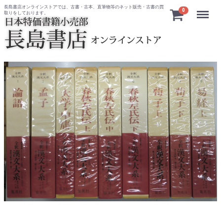
長島書店オンラインストアでは、古書・古本、直筆物等のネット販売・古書の買
Menu
0
取りをしております。