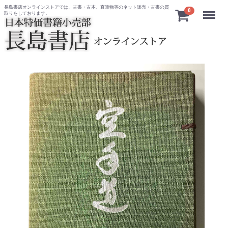
長島書店オンラインストアでは、古書・古本、直筆物等のネット販売・古書の買
Menu
0
取りをしております。