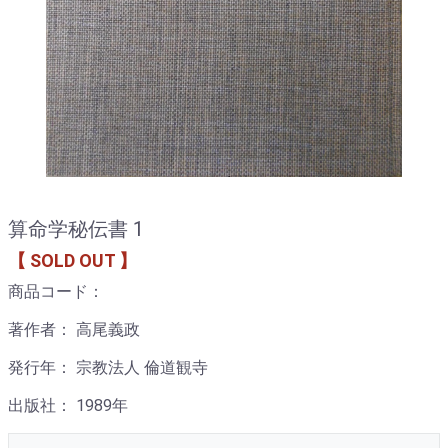
算命学秘伝書 1
【 SOLD OUT 】
商品コード：
著作者： 高尾義政
発行年： 宗教法人 倫道観寺
出版社： 1989年