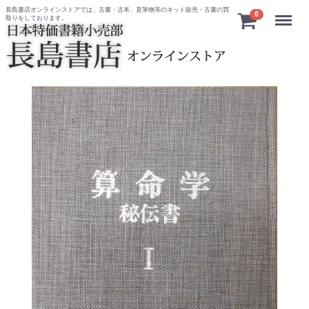
長島書店オンラインストアでは、古書・古本、直筆物等のネット販売・古書の買
Menu
0
取りをしております。