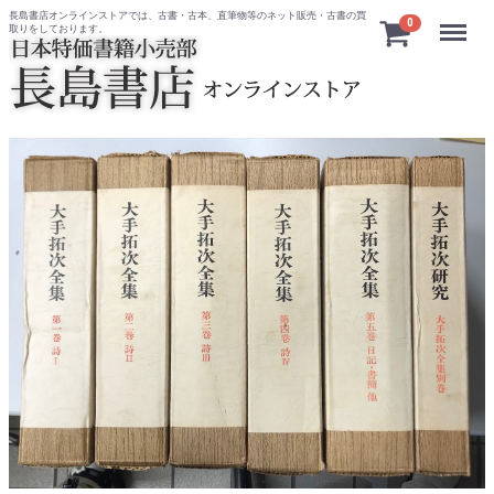
長島書店オンラインストアでは、古書・古本、直筆物等のネット販売・古書の買
Menu
0
取りをしております。