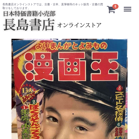
長島書店オンラインストアでは、古書・古本、直筆物等のネット販売・古書の買
Menu
0
取りをしております。