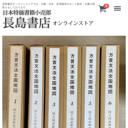
長島書店オンラインストアでは、古書・古本、直筆物等のネット販売・古書の買
Menu
0
取りをしております。