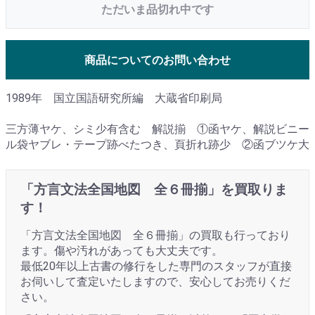
ただいま品切れ中です
商品についてのお問い合わせ
1989年 国立国語研究所編 大蔵省印刷局
三方薄ヤケ、シミ少有含む 解説揃 ①函ヤケ、解説ビニー
ル袋ヤブレ・テープ跡べたつき、頁折れ跡少 ②函ブツケ大
「方言文法全国地図 全６冊揃」を買取りま
す！
「方言文法全国地図 全６冊揃」の買取も行っており
ます。傷や汚れがあっても大丈夫です。
最低20年以上古書の修行をした専門のスタッフが直接
お伺いして査定いたしますので、安心してお売りくだ
さい。