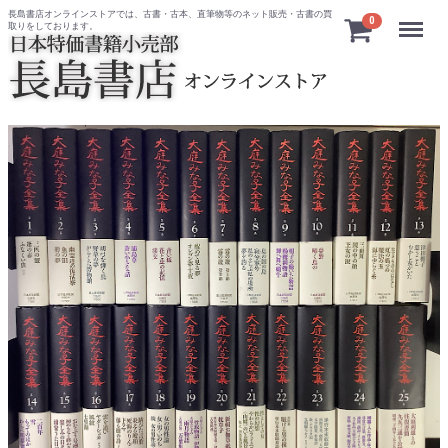
長島書店オンラインストアでは、古書・古本、直筆物等のネット販売・古書の買
Menu
0
取りをしております。