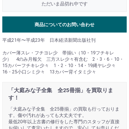
ただいま品切れ中です
商品についてのお問い合わせ
平成21年〜平成23年 日本経済新聞出版社刊
カバー薄スレ・フチヨレ少 帯揃い（10・19フチキレ
少） 4のみ月報欠 三方スレ少々有含む 2・3・6・10・
15カバーフチキレ少々 1・2・10・14・19縄ヤレ少々
16・25小口シミ少々 13カバー背イタミ少々
「大庭みな子全集 全25冊揃」を買取りま
す！
「大庭みな子全集 全25冊揃」の買取も行っておりま
す。傷や汚れがあっても大丈夫です。
最低20年以上古書の修行をした専門のスタッフが直接
お伺いして査定いたしますので、安心してお売りくだ