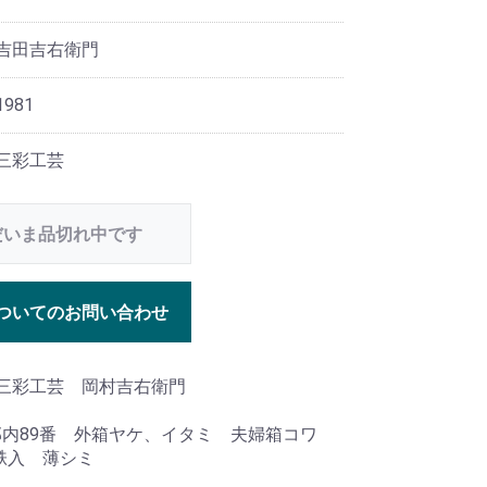
 吉田吉右衛門
981
 三彩工芸
だいま品切れ中です
ついてのお問い合わせ
 三彩工芸 岡村吉右衛門
部内89番 外箱ヤケ、イタミ 夫婦箱コワ
帙入 薄シミ