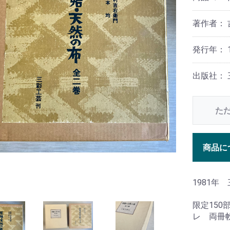
著作者：
発行年： 1
出版社：
た
商品に
1981年
限定150
レ 両冊