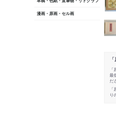
草稿・色紙・直筆物・リトグラフ
漫画・原画・セル画
「
「
最
だ
「
り