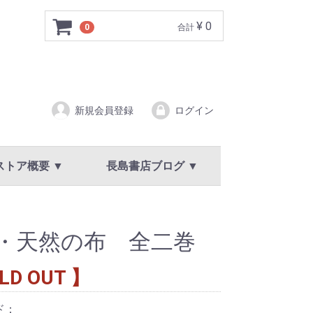
¥ 0
0
合計
新規会員登録
ログイン
ストア概要 ▼
長島書店ブログ ▼
ア概要
規約
イバシーポリシー
新着情報・お知らせ
・天然の布 全二巻
LD OUT 】
ド：