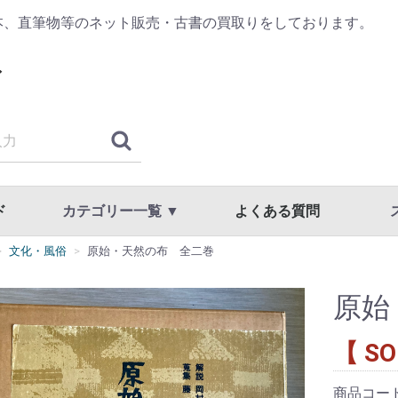
本、直筆物等のネット販売・古書の買取りをしております。
ド
カテゴリー一覧 ▼
よくある質問
文化・風俗
原始・天然の布 全二巻
古典籍・浮世絵
哲学・思想・心理学
歴史・日本史・西洋史
仏教・宗教
書道・書道具
漢方・鍼灸・東洋医学
専門書・学術書
漫画・原画・セル画
商品一覧
国文学・国語・近代文学・文学全集
美術・工芸・写真・刀剣
趣味・教養・サブカルチャー
草稿・色紙・直筆物・リトグラフ
スト
利用
プラ
原始
【 SO
商品コー