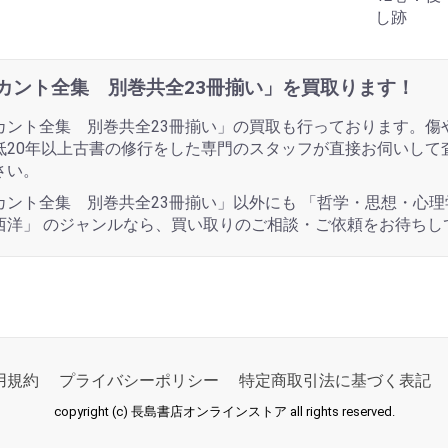
し跡
カント全集 別巻共全23冊揃い」を買取ります！
カント全集 別巻共全23冊揃い」の買取も行っております。傷
低20年以上古書の修行をした専門のスタッフが直接お伺いして
さい。
カント全集 別巻共全23冊揃い」以外にも 「哲学・思想・心理
西洋」 のジャンルなら、買い取りのご相談・ご依頼をお待ちし
用規約
プライバシーポリシー
特定商取引法に基づく表記
copyright (c) 長島書店オンラインストア all rights reserved.