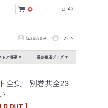
¥ 0
0
合計
新規会員登録
ログイン
ストア概要 ▼
長島書店ブログ ▼
ア概要
規約
イバシーポリシー
新着情報・お知らせ
ト全集 別巻共全23
い
LD OUT 】