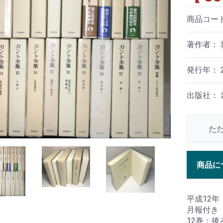
商品コー
著作者：
発行年： 2
出版社：
た
商品に
平成12年
月報付き
12巻：