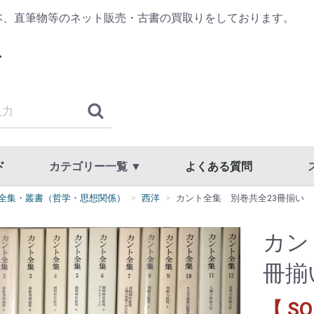
本、直筆物等のネット販売・古書の買取りをしております。
ド
カテゴリー一覧 ▼
よくある質問
全集・叢書（哲学・思想関係）
西洋
カント全集 別巻共全23冊揃い
古典籍・浮世絵
哲学・思想・心理学
歴史・日本史・西洋史
仏教・宗教
書道・書道具
漢方・鍼灸・東洋医学
専門書・学術書
漫画・原画・セル画
商品一覧
国文学・国語・近代文学・文学全集
美術・工芸・写真・刀剣
趣味・教養・サブカルチャー
草稿・色紙・直筆物・リトグラフ
スト
利用
プラ
カン
冊揃
【 SO