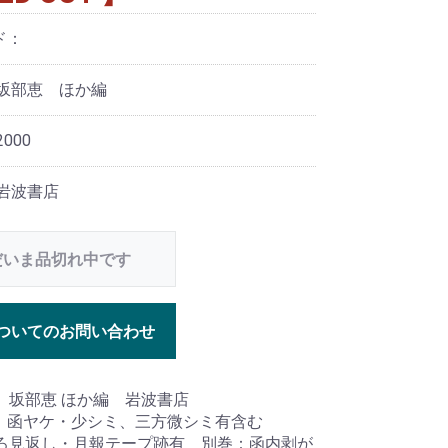
ド：
 坂部恵 ほか編
000
 岩波書店
だいま品切れ中です
ついてのお問い合わせ
 坂部恵 ほか編 岩波書店
 函ヤケ・少シミ、三方微シミ有含む
後ろ見返し・月報テープ跡有 別巻：函内剥が