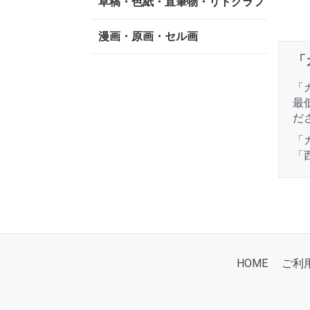
草稿・色紙・直筆物・リトグラフ
漫画・原画・セル画
「
「
最
だ
「
「
HOME
ご利