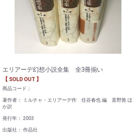
エリアーデ幻想小説全集 全3冊揃い
【 SOLD OUT 】
商品コード：
著作者： ミルチャ・エリアーデ作 住谷春也 編 直野敦 ほ
か訳
発行年： 2003
出版社： 作品社