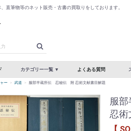
本、直筆物等のネット販売・古書の買取りをしております。
ド
カテゴリー一覧 ▼
よくある質問
ャー
武道
服部半蔵所伝 忍秘伝 附 忍術文献書目解題
古典籍・浮世絵
哲学・思想・心理学
歴史・日本史・西洋史
仏教・宗教
書道・書道具
漢方・鍼灸・東洋医学
専門書・学術書
漫画・原画・セル画
商品一覧
国文学・国語・近代文学・文学全集
美術・工芸・写真・刀剣
趣味・教養・サブカルチャー
草稿・色紙・直筆物・リトグラフ
スト
利用
プラ
服部
忍術
【 SO