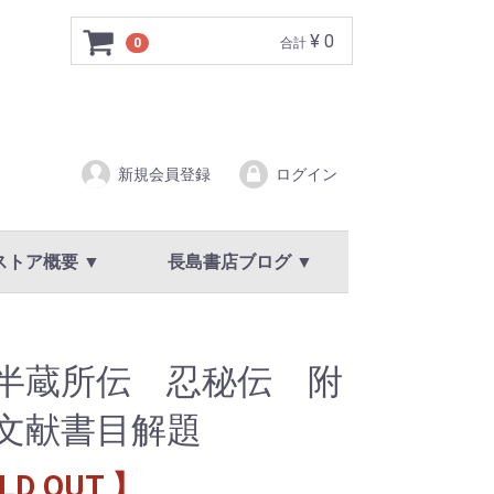
¥ 0
0
合計
新規会員登録
ログイン
ストア概要 ▼
長島書店ブログ ▼
ア概要
規約
イバシーポリシー
新着情報・お知らせ
半蔵所伝 忍秘伝 附
文献書目解題
LD OUT 】