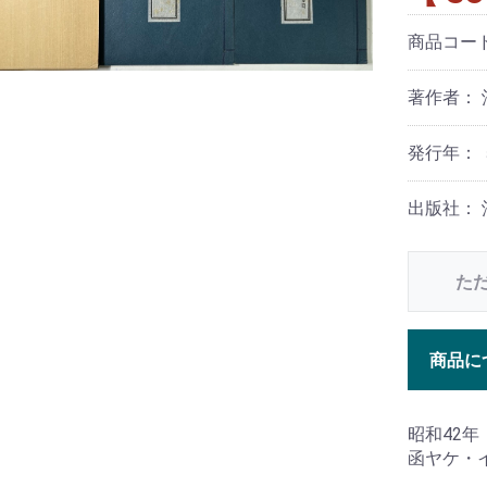
商品コー
著作者：
発行年： 
出版社：
た
商品に
昭和42
函ヤケ・