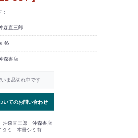
ド：
 沖森直三郎
ｓ46
 沖森書店
だいま品切れ中です
ついてのお問い合わせ
年 沖森直三郎 沖森書店
イタミ 本冊シミ有