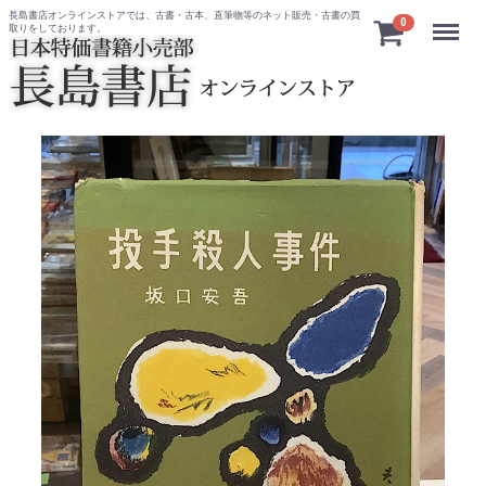
長島書店オンラインストアでは、古書・古本、直筆物等のネット販売・古書の買
Menu
0
取りをしております。