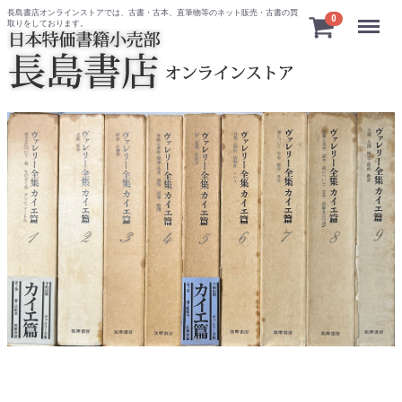
長島書店オンラインストアでは、古書・古本、直筆物等のネット販売・古書の買
Menu
0
取りをしております。